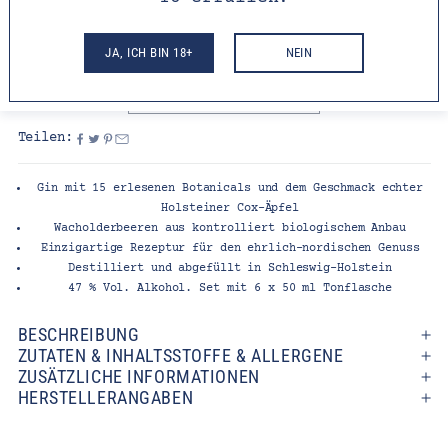
inkl. MwSt. und zzgl.
Versand
Lieferzeit:
2-3 Tage
JA, ICH BIN 18+
NEIN
AUSVERKAUFT
Teilen:
Gin mit 15 erlesenen Botanicals und dem Geschmack echter
Holsteiner Cox-Äpfel
Wacholderbeeren aus kontrolliert biologischem Anbau
Einzigartige Rezeptur für den ehrlich-nordischen Genuss
Destilliert und abgefüllt in Schleswig-Holstein
47 % Vol. Alkohol. Set mit 6 x 50 ml Tonflasche
BESCHREIBUNG
ZUTATEN & INHALTSSTOFFE & ALLERGENE
ZUSÄTZLICHE INFORMATIONEN
HERSTELLERANGABEN