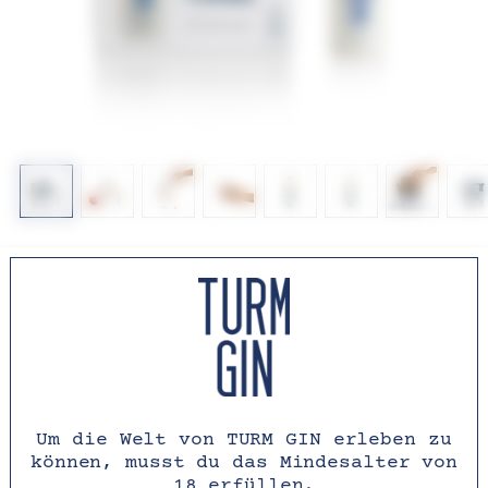
TURM GIN
MINIATUR-FLASCHE
- 6ER-SET (6X JE
50ML) BIO
Um die Welt von TURM GIN erleben zu
können, musst du das Mindesalter von
Angebot
69,90 €
18 erfüllen.
233,00 € / l